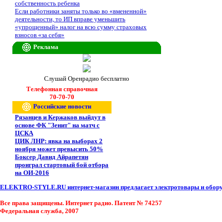
собственность ребенка
Если работники заняты только во «вмененной»
деятельности, то ИП вправе уменьшить
«упрощенный» налог на всю сумму страховых
взносов «за себя»
Реклама
Слушай Оренрадио бесплатно
Телефонная справочная
70-70-70
Российские новости
Рязанцев и Кержаков выйдут в
основе ФК "Зенит" на матч с
ЦСКА
ЦИК ЛНР: явка на выборах 2
ноября может превысить 50%
Боксер Давид Айрапетян
проиграл стартовый бой отбора
на ОИ-2016
ELEKTRO-STYLE.RU интернет-магазин предлагает электротовары и оборуд
Все права защищены. Интернет радио. Патент № 74257
Федеральная служба, 2007