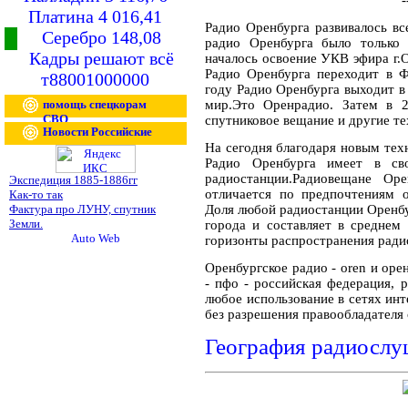
-
Платина 4 016,41
Радио Оренбурга развивалось вс
Серебро 148,08
радио Оренбурга было только 
Кадры решают всё
началось освоение УКВ эфира г.О
Радио Оренбурга переходит в Ф
т88001000000
году Радио Оренбурга выходит в 
помощь спецкорам
мир.Это Оренрадио. Затем в 2
СВО
спутниковое вещание и другие те
Новости Российские
На сегодня благодаря новым тех
Радио Оренбурга имеет в св
радиостанции.Радиовещане Ор
Экспедиция 1885-1886гг
отличается по предпочтениям 
Как-то так
Фактура про ЛУНУ, спутник
Доля любой радиостанции Оренб
Земли.
города и составляет в среднем
горизонты распространения ради
Оренбургское радио - oren и орен
- пфо - российская федерация,
любое использование в сетях ин
без разрешения правообладателя
География радиослу