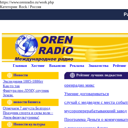
https://www.orenradio.ru/work.php
Категория: Rock / Россия
Р
Главная
Хостинг
Вакансии
Реклама
Знакомства
Рейтинг
Новости
Рейтинг лучших подкастов
Экспедиция 1885-1886гг
оренрадио микс
Как-то так
Фактура про ЛУНУ, спутник
Умение договариваться
Земли.
новости бизнеса
случай с медведем с места событ
Отмечаем 7 августа Белгород
мусороперерабатывающий завод
Праздник спорта и силы воли –
Днем физкультурника!
Программа Деньги о коммуникат
Новости культуры