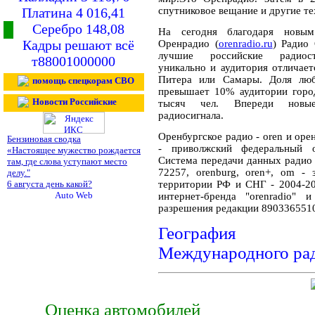
Платина 4 016,41
спутниковое вещание и другие те
Серебро 148,08
На сегодня благодаря новым
Кадры решают всё
Оренрадио (
orenradio.ru
) Радио
лучшие российские радиост
т88001000000
уникально и аудитория отличае
Питера или Самары. Доля люб
помощь спецкорам СВО
превышает 10% аудитории город
Новости Российские
тысяч чел. Впереди новые
радиосигнала.
Оренбургское радио - oren и орен
Бензиновая сводка
- приволжский федеральный о
«Настоящее мужество рождается
Система передачи данных ради
там, где слова уступают место
72257, orenburg, oren+, om -
делу."
6 августа день какой?
территории РФ и СНГ - 2004-20
интернет-бренда "orenradio" 
разрешения редакции 890336551
География ра
Международного ра
Оценка автомобилей