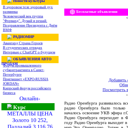
Новости культуры
В здоровом теле здоровый дух
разминка
Бесплатные объявления
Человеческий век группа
<
"Форвард". Думай и решай.
Поздравление Президента с Днём
ВМФ
РАДИОМИР
Авангард Страна Героев
В студенческих отрядах
Интервью с ChatGPT о будущем
ОБЪЯВЛЕНИЯ АВТО
ПРОДАМ
Форум промышленного
субконтрактинга в Санкт-
Петербурге
Приглашает «EXPO-RUSSIA
Добавить
JORDAN»
Обн
Кипрский форум российского
Посмотреть 
бизнеса
-
Онлайн-
Радио Оренбурга развивалось вс
Курс
радио Оренбурга было только 
МЕТАЛЛЫ ЦЕНА
началось освоение УКВ эфира г.О
Радио Оренбурга переходит в Ф
Золото 10 252,
году Радио Оренбурга выходит в 
Палладий 3 116,76
мир.Это Оренрадио. Затем в 2