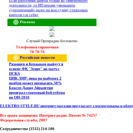
Если работники заняты только во «вмененной»
деятельности, то ИП вправе уменьшить
«упрощенный» налог на всю сумму страховых
взносов «за себя»
Реклама
Слушай Оренрадио бесплатно
Телефонная справочная
70-70-70
Российские новости
Рязанцев и Кержаков выйдут в
основе ФК "Зенит" на матч с
ЦСКА
ЦИК ЛНР: явка на выборах 2
ноября может превысить 50%
Боксер Давид Айрапетян
проиграл стартовый бой отбора
на ОИ-2016
ELEKTRO-STYLE.RU интернет-магазин предлагает электротовары и оборуд
Все права защищены. Интернет радио. Патент № 74257
Федеральная служба, 2007
Сотрудничество (3532) 214-100