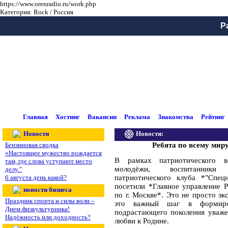
https://www.orenradio.ru/work.php
Категория: Rock / Россия
Р
Главная
Хостинг
Вакансии
Реклама
Знакомства
Рейтинг
Новости
Новости:
Бензиновая сводка
Ребята по всему мир
«Настоящее мужество рождается
В рамках патриотического в
там, где слова уступают место
молодёжи, воспитанники 
делу."
6 августа день какой?
патриотического клуба *"Спец
посетили *Главное управление 
новости бизнеса
по г. Москве*. Это не просто э
Праздник спорта и силы воли –
это важный шаг в формир
Днем физкультурника!
подрастающего поколения уваже
Надёжность или доходность?
любви к Родине.