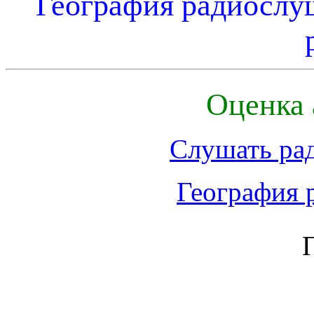
География радиослу
Оценка 
Слушать ра
География 