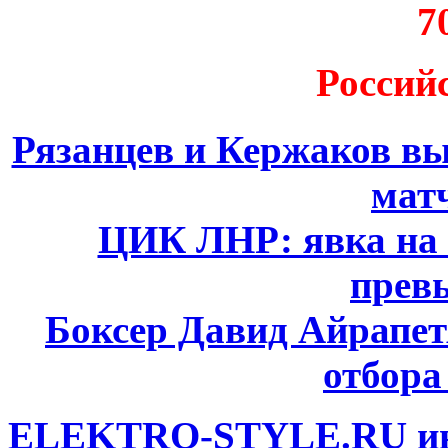
7
Россий
Рязанцев и Кержаков вы
мат
ЦИК ЛНР: явка на 
прев
Боксер Давид Айрапет
отбора
ELEKTRO-STYLE.RU инт