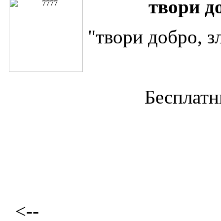
твори до
"твори добро, зл
Бесплатн
<--