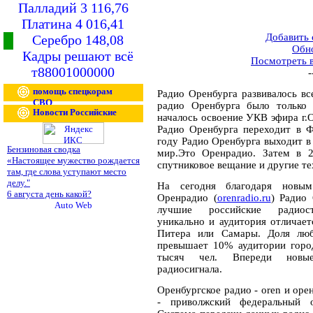
Палладий 3 116,76
Платина 4 016,41
Добавить
Серебро 148,08
Обн
Кадры решают всё
Посмотреть 
т88001000000
-
помощь спецкорам
Радио Оренбурга развивалось вс
СВО
радио Оренбурга было только 
Новости Российские
началось освоение УКВ эфира г.О
Радио Оренбурга переходит в Ф
году Радио Оренбурга выходит в 
Бензиновая сводка
мир.Это Оренрадио. Затем в 2
«Настоящее мужество рождается
спутниковое вещание и другие те
там, где слова уступают место
делу."
На сегодня благодаря новым
6 августа день какой?
Оренрадио (
orenradio.ru
) Радио
лучшие российские радиост
уникально и аудитория отличае
Питера или Самары. Доля люб
превышает 10% аудитории город
тысяч чел. Впереди новые
радиосигнала.
Оренбургское радио - oren и орен
- приволжский федеральный о