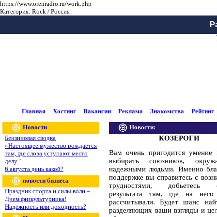
https://www.orenradio.ru/work.php
Категория: Rock / Россия
Р
7
Главная
Хостинг
Вакансии
Реклама
Знакомства
Рейтинг
Новости
Новости:
Бензиновая сводка
КОЗЕРОГИ
«Настоящее мужество рождается
Вам очень пригодится умение 
там, где слова уступают место
выбирать союзников, окруж
делу."
6 августа день какой?
надежными людьми. Именно бла
поддержке вы справитесь с воз
новости бизнеса
трудностями, добьетесь о
Праздник спорта и силы воли –
результата там, где на нег
Днем физкультурника!
рассчитывали. Будет шанс най
Надёжность или доходность?
разделяющих ваши взгляды и це