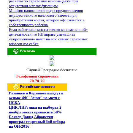
расчеты по страховым взносам даже при
отсутствии выплат физлицам
Минфин напомнил порядок предоставления
имущественного налогового вычета при
приобретении жилья, которое оформляется в
собственность ребенка
Если работники заняты только во «вмененной»
деятельности, то ИП вправе уменьшить
«упрощенный» налог на всю сумму страховых
взносов «за себя»
Реклама
Слушай Оренрадио бесплатно
Телефонная справочная
70-70-70
Российские новости
Рязанцев и Кержаков выйдут в
основе ФК "Зенит" на матч с
ЦСКА
ЦИК ЛНР: явка на выборах 2
ноября может превысить 50%
Боксер Давид Айрапетян
проиграл стартовый бой отбора
на ОИ-2016