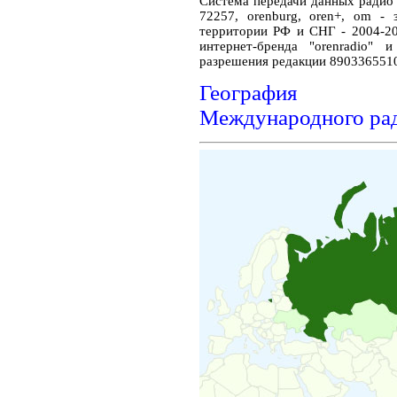
Система передачи данных ради
72257, orenburg, oren+, om -
территории РФ и СНГ - 2004-20
интернет-бренда "orenradio" 
разрешения редакции 890336551
География ра
Международного ра