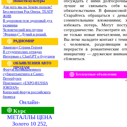
Новости культуры
обсуждать с ними долгосрочны
лучше не связывать себя ка
Для чего мы на Землю попали?
обязательствами. В финансово
Бессмертная Рок Опера. ТЕАТР
Старайтесь обращаться с день
ЖИВ
сомнительными вложениями; э
В здоровом теле здоровый дух
избежать потерь. Могут пост
разминка
Человеческий век группа
сотрудничестве. Рассмотрите их
"Форвард". Думай и решай.
не только новые впечатления, н
Вы легко наладите контакт с тем
РАДИОМИР
с человеком, разделяющим 
Авангард Страна Героев
перерасти в романтические от
В студенческих отрядах
инициативу — дружеское внимани
Интервью с ChatGPT о будущем
сблизиться.
ОБЪЯВЛЕНИЯ АВТО
ПРОДАМ
Форум промышленного
субконтрактинга в Санкт-
Бесплатные объявления
Петербурге
<
Приглашает «EXPO-RUSSIA
JORDAN»
Кипрский форум российского
бизнеса
Онлайн-
Курс
МЕТАЛЛЫ ЦЕНА
Золото 10 252,