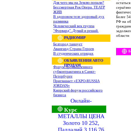
Для чего мы на Землю попали?
остатьс
Бессмертная Рок Опера. ТЕАТР
серьёзно
ЖИВ
фактиче
В здоровом теле здоровый дух
Более 54
разминка
РФ на о
Человеческий век группа
граждане
"Форвард". Думай и решай.
задолже
области
РАДИОМИР
Белгород танцует
Авангард Страна Героев
Б
В студенческих отрядах
ОБЪЯВЛЕНИЯ АВТО
ПРОДАМ
Форум промышленного
субконтрактинга в Санкт-
Петербурге
Приглашает «EXPO-RUSSIA
JORDAN»
Кипрский форум российского
бизнеса
Онлайн-
Курс
МЕТАЛЛЫ ЦЕНА
Золото 10 252,
Палладий 3 116,76