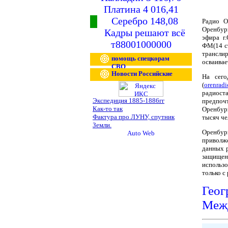
Платина 4 016,41
Серебро 148,08
Радио О
Оренбург
Кадры решают всё
эфира г
т88001000000
ФМ(14 ст
трансли
помощь спецкорам
осваивае
СВО
Новости Российские
На сего
(
orenradi
радиост
Экспедиция 1885-1886гг
предпоч
Как-то так
Оренбург
Фактура про ЛУНУ, спутник
тысяч че
Земли.
Оренбур
приволж
данных 
защищен
использ
только с
Ге
Межд