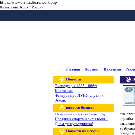
https://www.orenradio.ru/work.php
Категория: Rock / Россия
Главная
Хостинг
Вакансии
Рекл
Новости
Н
Экспедиция 1885-1886гг
Как-то так
Фактура про ЛУНУ, спутник
Земли.
новости бизнеса
его пла
Отмечаем 7 августа Белгород
службы
Праздник спорта и силы воли –
взыскан
Днем физкультурника!
возбуди
Новости культуры
пределы