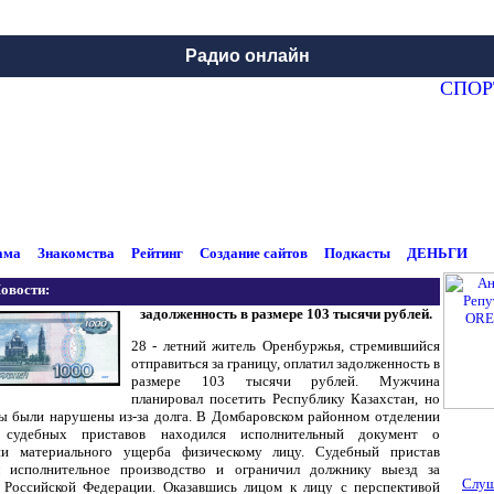
Радио онлайн
СПОРТ Н
ама
Знакомства
Рейтинг
Создание сайтов
Подкасты
ДЕНЬГИ
овости:
задолженность в размере 103 тысячи рублей.
28 - летний житель Оренбуржья, стремившийся
отправиться за границу, оплатил задолженность в
размере 103 тысячи рублей. Мужчина
планировал посетить Республику Казахстан, но
ны были нарушены из-за долга. В Домбаровском районном отделении
 судебных приставов находился исполнительный документ о
ии материального ущерба физическому лицу. Судебный пристав
л исполнительное производство и ограничил должнику выезд за
Слуш
 Российской Федерации. Оказавшись лицом к лицу с перспективой