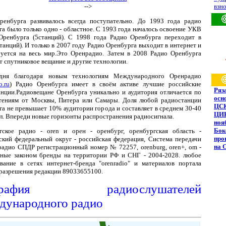
-->
взно
ренбурга развивалось всегда поступательно. До 1993 года радио
а было только одно - областное. С 1993 года началось освоение УКВ
.Оренбурга (5станций). С 1998 года Радио Оренбурга переходит в
анций). И только в 2007 году Радио Оренбурга выходит в интернет и
руется на весь мир.Это Оренрадио. Затем в 2008 Радио Оренбурга
т спутниковое вещание и другие технологии.
дня благодаря новым технологиям Международного Оренрадио
o.ru
) Радио Оренбурга имеет в своём активе лучшие российские
Ряз
анции.Радиовещане Оренбурга уникально и аудитория отличается по
осн
тениям от Москвы, Питера или Самары. Доля любой радиостанции
ЦС
а не превышает 10% аудитории города и составляет в среднем 30-40
ЦИК
л. Впереди новые горизонты распространения радиосигнала.
ноя
Бок
гское радио - oren и орен - оренбург, оренбургская область -
про
ский федеральный округ - российская федерация, Система передачи
на 
радио СПДР регистрационный номер № 72257, orenburg, oren+, om -
ные законом бренды на территории РФ и СНГ - 2004-2028. любое
ование в сетях интернет-бренда "orenradio" и материалов портала
 разрешения редакции 89033655100.
ография радиослушателей
ународного радио