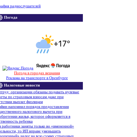
рафия радиослушателей
Погода
Погода в городах вещания
Реклама на транспорте в Оренбурге
Налоговые новости
труд: организации обязаны подавать нулевые
четы по страховым взносам даже при
утствии выплат физлицам
фин напомнил порядок предоставления
щественного налогового вычета при
обретении жилья, которое оформляется в
ственность ребенка
и работники заняты только во «вмененной»
тельности, то ИП вправе уменьшить
рощенный» налог на всю сумму страховых