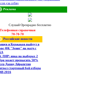
сов «за себя»
Реклама
Слушай Оренрадио бесплатно
Телефонная справочная
70-70-70
Российские новости
анцев и Кержаков выйдут в
ове ФК "Зенит" на матч с
КА
 ЛНР: явка на выборах 2
бря может превысить 50%
сер Давид Айрапетян
играл стартовый бой отбора
ОИ-2016