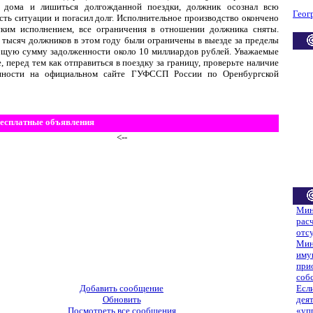
я дома и лишиться долгожданной поездки, должник осознал всю
Геог
сть ситуации и погасил долг. Исполнительное производство окончено
ским исполнением, все ограничения в отношении должника сняты.
 тысяч должников в этом году были ограничены в выезде за пределы
бщую сумму задолженности около 10 миллиардов рублей. Уважаемые
, перед тем как отправиться в поездку за границу, проверьте наличие
нности на официальном сайте ГУФССП России по Оренбургской
есплатные объявления
<--
Мин
рас
отс
Мин
иму
при
соб
Добавить сообщение
Есл
Обновить
дея
Посмотреть все сообщения
«уп