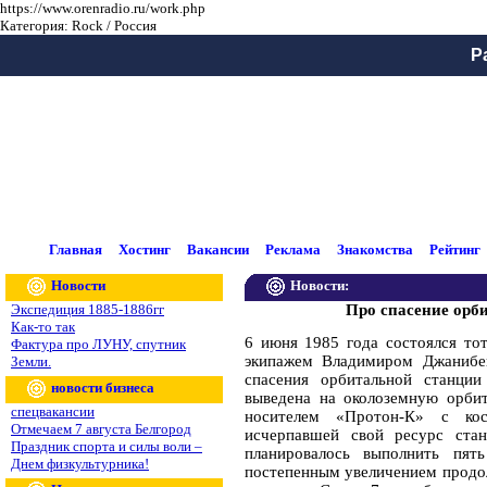
https://www.orenradio.ru/work.php
Категория: Rock / Россия
Р
Главная
Хостинг
Вакансии
Реклама
Знакомства
Рейтинг
Новости
Новости:
Экспедиция 1885-1886гг
Про спасение орб
Как-то так
6 июня 1985 года состоялся то
Фактура про ЛУНУ, спутник
экипажем Владимиром Джанибе
Земли.
спасения орбитальной станци
новости бизнеса
выведена на околоземную орбит
спецвакансии
носителем «Протон-К» с ко
Отмечаем 7 августа Белгород
исчерпавшей свой ресурс ста
Праздник спорта и силы воли –
планировалось выполнить пят
Днем физкультурника!
постепенным увеличением продол