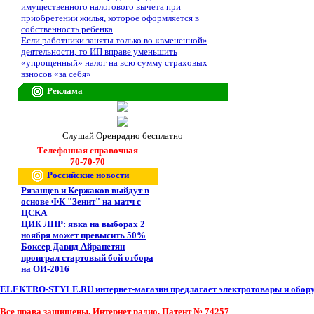
имущественного налогового вычета при
приобретении жилья, которое оформляется в
собственность ребенка
Если работники заняты только во «вмененной»
деятельности, то ИП вправе уменьшить
«упрощенный» налог на всю сумму страховых
взносов «за себя»
Реклама
Слушай Оренрадио бесплатно
Телефонная справочная
70-70-70
Российские новости
Рязанцев и Кержаков выйдут в
основе ФК "Зенит" на матч с
ЦСКА
ЦИК ЛНР: явка на выборах 2
ноября может превысить 50%
Боксер Давид Айрапетян
проиграл стартовый бой отбора
на ОИ-2016
ELEKTRO-STYLE.RU интернет-магазин предлагает электротовары и оборуд
Все права защищены. Интернет радио. Патент № 74257