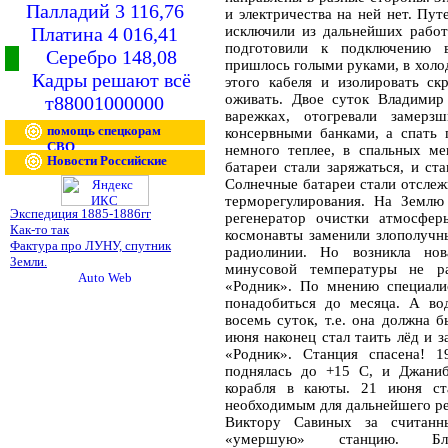
Палладий 3 116,76
и электричества на ней нет. Пу
Платина 4 016,41
исключили из дальнейших работ
подготовили к подключению 
Серебро 148,08
пришлось голыми руками, в холо
Кадры решают всё
этого кабеля и изолировать ск
оживать. Двое суток Владимир
т88001000000
варежках, отогревали замер
помощь спецкорам
консервными банками, а спать 
СВО
немного теплее, в спальных м
Новости Российские
батареи стали заряжаться, и ст
Солнечные батареи стали отслеж
терморегулирования. На Землю
Экспедиция 1885-1886гг
регенератор очистки атмосфер
Как-то так
космонавты заменили злополучн
Фактура про ЛУНУ, спутник
радиолинии. Но возникла нов
Земли.
минусовой температуры не ра
«Родник». По мнению специали
понадобиться до месяца. А во
восемь суток, т.е. она должна 
июня наконец стал таить лёд и 
«Родник». Станция спасена! 
поднялась до +15 С, и Джаниб
корабля в каюты. 21 июня ст
необходимым для дальнейшего р
Виктору Савиных за считанн
«умершую» станцию. Бл