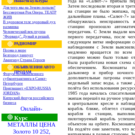
Новости культуры
года на «Салют-7» прибыла пер
Затем последовали вторая и треть
Для чего мы на Землю попали?
на станции не было экипажа, 
Бессмертная Рок Опера. ТЕАТР
дальнейшие планы. «Салют-7» за
ЖИВ
обнаружилась неисправность 
В здоровом теле здоровый дух
станции: произошло автомати
разминка
Человеческий век группа
передатчик. С Земли выдали ко
"Форвард". Думай и решай.
первого передатчика, после че
следующем витке информации со
РАДИОМИР
наблюдениям с Земли выяснили
Поэма о море
медленно вращается по всем 
Белгород танцует
станцию можно было только от
Авангард Страна Героев
Была разработана новая схема
ОБЪЯВЛЕНИЯ АВТО
обеспечением. Космонавты 
ПРОДАМ
дальномер и прибор ночного 
Форум промышленного
дополнительные патроны очистк
субконтрактинга в Санкт-
недельный запас воды, а также
Петербурге
полёта без использования ресур
Приглашает «EXPO-RUSSIA
JORDAN»
1985 года началась спасательна
Кипрский форум российского
экипаж перешёл на ручное управ
бизнеса
в центральном кресле и наблюд
Онлайн-
корабль ближе, облетел станц
корабля и станции, выполн
Курс
пилотируемый корабль успешн
МЕТАЛЛЫ ЦЕНА
объектом на орбите. Космонавт
На подлёте они заметили, что в
Золото 10 252,
направлены в разные стороны. З