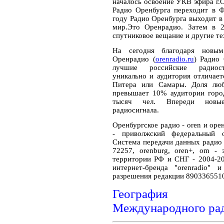
началось освоение УКВ эфира г.О
Радио Оренбурга переходит в Ф
году Радио Оренбурга выходит в 
мир.Это Оренрадио. Затем в 2
спутниковое вещание и другие те
На сегодня благодаря новым
Оренрадио (
orenradio.ru
) Радио
лучшие российские радиост
уникально и аудитория отличае
Питера или Самары. Доля люб
превышает 10% аудитории город
тысяч чел. Впереди новые
радиосигнала.
Оренбургское радио - oren и орен
- приволжский федеральный о
Система передачи данных ради
72257, orenburg, oren+, om -
территории РФ и СНГ - 2004-20
интернет-бренда "orenradio" 
разрешения редакции 890336551
География ра
Международного ра