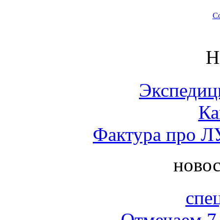
Со
Н
Экспедиц
Ка
Фактура про Л
новос
спе
Отмечаем 7 