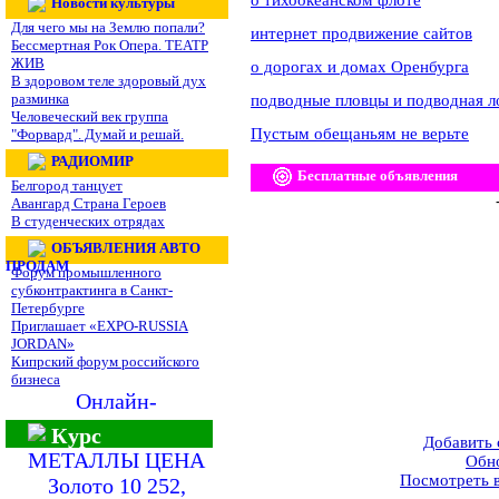
о тихоокеанском флоте
Новости культуры
Для чего мы на Землю попали?
интернет продвижение сайтов
Бессмертная Рок Опера. ТЕАТР
ЖИВ
о дорогах и домах Оренбурга
В здоровом теле здоровый дух
разминка
подводные пловцы и подводная л
Человеческий век группа
Пустым обещаньям не верьте
"Форвард". Думай и решай.
РАДИОМИР
Бесплатные объявления
Белгород танцует
Авангард Страна Героев
В студенческих отрядах
ОБЪЯВЛЕНИЯ АВТО
ПРОДАМ
Форум промышленного
субконтрактинга в Санкт-
Петербурге
Приглашает «EXPO-RUSSIA
JORDAN»
Кипрский форум российского
бизнеса
Онлайн-
Курс
Добавить
МЕТАЛЛЫ ЦЕНА
Обн
Посмотреть 
Золото 10 252,