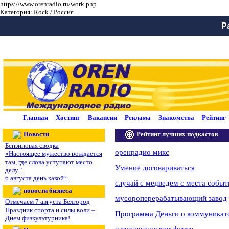
https://www.orenradio.ru/work.php
Категория: Rock / Россия
Р
Главная
Хостинг
Вакансии
Реклама
Знакомства
Рейтинг
Новости
Рейтинг лучших подкастов
Бензиновая сводка
оренрадио микс
«Настоящее мужество рождается
там, где слова уступают место
Умение договариваться
делу."
6 августа день какой?
случай с медведем с места событ
новости бизнеса
мусороперерабатывающий завод
Отмечаем 7 августа Белгород
Праздник спорта и силы воли –
Программа Деньги о коммуникат
Днем физкультурника!