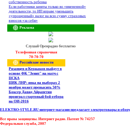
собственность ребенка
Если работники заняты только во «вмененной»
деятельности, то ИП вправе уменьшить
«упрощенный» налог на всю сумму страховых
взносов «за себя»
Реклама
Слушай Оренрадио бесплатно
Телефонная справочная
70-70-70
Российские новости
Рязанцев и Кержаков выйдут в
основе ФК "Зенит" на матч с
ЦСКА
ЦИК ЛНР: явка на выборах 2
ноября может превысить 50%
Боксер Давид Айрапетян
проиграл стартовый бой отбора
на ОИ-2016
ELEKTRO-STYLE.RU интернет-магазин предлагает электротовары и оборуд
Все права защищены. Интернет радио. Патент № 74257
Федеральная служба, 2007