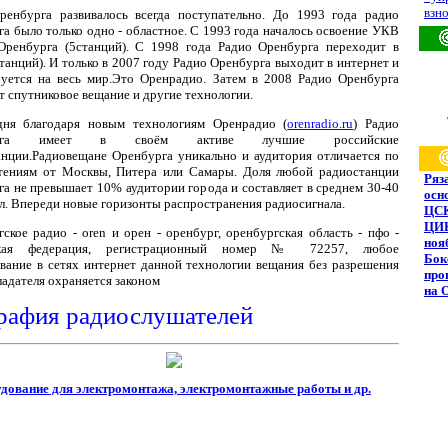
взно
ренбурга развивалось всегда поступательно. До 1993 года радио
а было только одно - областное. С 1993 года началось освоение УКВ
.Оренбурга (5станций). С 1998 года Радио Оренбурга переходит в
анций). И только в 2007 году Радио Оренбурга выходит в интернет и
руется на весь мир.Это Оренрадио. Затем в 2008 Радио Оренбурга
т спутниковое вещание и другие технологии.
дня благодаря новым технологиям Оренрадио (
orenradio.ru
) Радио
урга имеет в своём активе лучшие российские
анции.Радиовещане Оренбурга уникально и аудитория отличается по
тениям от Москвы, Питера или Самары. Доля любой радиостанции
Ряз
а не превышает 10% аудитории города и составляет в среднем 30-40
осн
л. Впереди новые горизонты распространения радиосигнала.
ЦС
ЦИК
ское радио - oren и орен - оренбург, оренбургская область - пфо -
ноя
ская федерация, регистрационный номер № 72257, любое
Бок
вание в сетях интернет данной технологии вещания без разрешения
про
адателя охраняется законом
на 
рафия радиослушателей
ование для электромонтажа, электромонтажные работы и др.