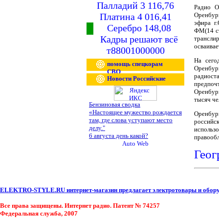
Палладий 3 116,76
Радио О
Платина 4 016,41
Оренбург
эфира г
Серебро 148,08
ФМ(14 ст
Кадры решают всё
трансли
осваивае
т88001000000
На сего
помощь спецкорам
Оренб
СВО
радиост
Новости Российские
предпоч
Оренбург
тысяч че
Бензиновая сводка
«Настоящее мужество рождается
Оренбург
там, где слова уступают место
россий
делу."
использо
6 августа день какой?
правообл
Геог
ELEKTRO-STYLE.RU интернет-магазин предлагает электротовары и оборуд
Все права защищены. Интернет радио. Патент № 74257
Федеральная служба, 2007