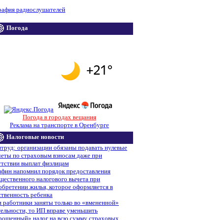
рафия радиослушателей
Погода
Погода в городах вещания
Реклама на транспорте в Оренбурге
Налоговые новости
труд: организации обязаны подавать нулевые
четы по страховым взносам даже при
утствии выплат физлицам
фин напомнил порядок предоставления
щественного налогового вычета при
обретении жилья, которое оформляется в
ственность ребенка
и работники заняты только во «вмененной»
тельности, то ИП вправе уменьшить
рощенный» налог на всю сумму страховых