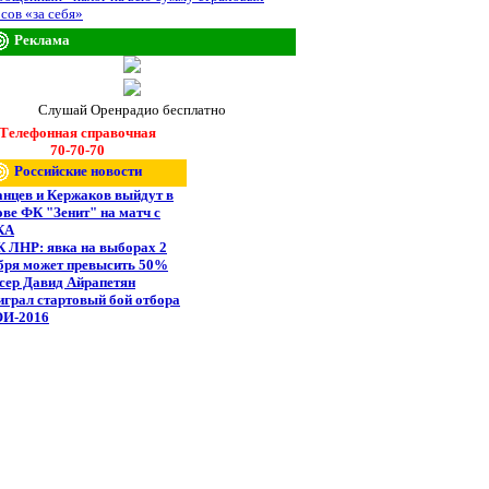
сов «за себя»
Реклама
Слушай Оренрадио бесплатно
Телефонная справочная
70-70-70
Российские новости
анцев и Кержаков выйдут в
ове ФК "Зенит" на матч с
КА
 ЛНР: явка на выборах 2
бря может превысить 50%
сер Давид Айрапетян
играл стартовый бой отбора
ОИ-2016