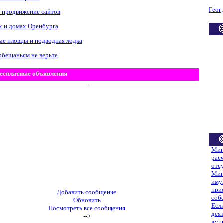
Геог
 продвижение сайтов
х и домах Оренбурга
е пловцы и подводная лодка
обещаньям не верьте
есплатные объявления
--
Мин
рас
отс
Мин
иму
при
Добавить сообщение
соб
Обновить
Есл
Посмотреть все сообщения
дея
-->
«уп