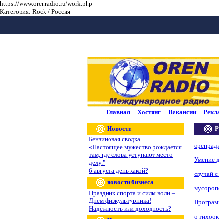
https://www.orenradio.ru/work.php
Категория: Rock / Россия
Главная
Хостинг
Вакансии
Рекл
Новости
Р
Бензиновая сводка
оренрад
«Настоящее мужество рождается
там, где слова уступают место
Умение д
делу."
6 августа день какой?
случай с
новости бизнеса
мусороп
Праздник спорта и силы воли –
Днем физкультурника!
Програм
Надёжность или доходность?
о тихоок