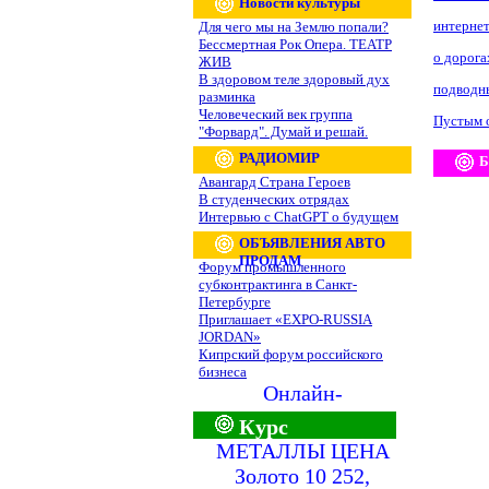
Новости культуры
интернет
Для чего мы на Землю попали?
Бессмертная Рок Опера. ТЕАТР
о дорога
ЖИВ
В здоровом теле здоровый дух
подводны
разминка
Человеческий век группа
Пустым 
"Форвард". Думай и решай.
РАДИОМИР
Б
Авангард Страна Героев
В студенческих отрядах
Интервью с ChatGPT о будущем
ОБЪЯВЛЕНИЯ АВТО
ПРОДАМ
Форум промышленного
субконтрактинга в Санкт-
Петербурге
Приглашает «EXPO-RUSSIA
JORDAN»
Кипрский форум российского
бизнеса
Онлайн-
Курс
МЕТАЛЛЫ ЦЕНА
Золото 10 252,