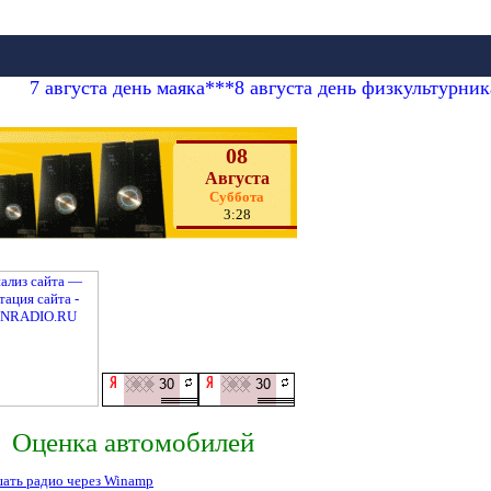
7 августа день маяка***8 августа день физкультурни
08
Августа
Суббота
3:28
Оценка автомобилей
ать радио через Winamp