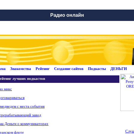
Радио онлайн
ама
Знакомства
Рейтинг
Создание сайтов
Подкасты
ДЕНЬГИ
ейтинг лучших подкастов
ио микс
оговариваться
 медведем с места события
ерерабатывающий завод
ма Деньги о коммуникаторах
Слуш
еанском флоте