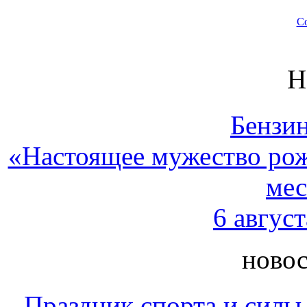
Со
Н
Бензин
«Настоящее мужество рожд
мес
6 август
новос
Праздник спорта и силы