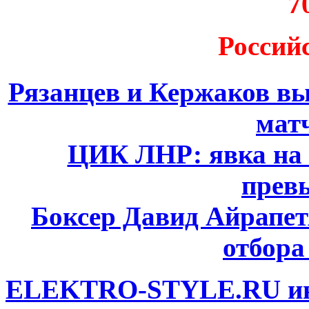
7
Россий
Рязанцев и Кержаков вы
мат
ЦИК ЛНР: явка на 
прев
Боксер Давид Айрапет
отбора
ELEKTRO-STYLE.RU инт