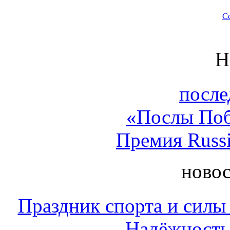
Со
Н
посл
«Послы Поб
Премия Russi
новос
Праздник спорта и силы
Надёжность