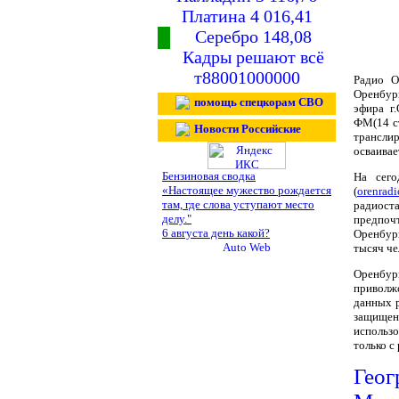
Платина 4 016,41
Серебро 148,08
Кадры решают всё
т88001000000
Радио О
Оренбург
помощь спецкорам СВО
эфира г
ФМ(14 ст
Новости Российские
трансли
осваивае
Бензиновая сводка
На сего
«Настоящее мужество рождается
(
orenradi
там, где слова уступают место
радиост
делу."
предпоч
6 августа день какой?
Оренбург
тысяч че
Оренбур
приволж
данных 
защищен
использ
только с
Ге