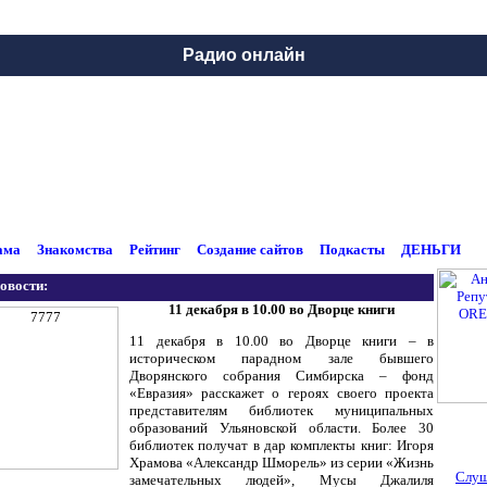
Радио онлайн
ама
Знакомства
Рейтинг
Создание сайтов
Подкасты
ДЕНЬГИ
овости:
11 декабря в 10.00 во Дворце книги
11 декабря в 10.00 во Дворце книги – в
историческом парадном зале бывшего
Дворянского собрания Симбирска – фонд
«Евразия» расскажет о героях своего проекта
представителям библиотек муниципальных
образований Ульяновской области. Более 30
библиотек получат в дар комплекты книг: Игоря
Храмова «Александр Шморель» из серии «Жизнь
Слуш
замечательных людей», Мусы Джалиля