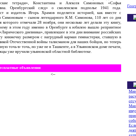
тские тетради», Константина и Алексея Симоновых «Софья
Геог
вна. Оренбургский след» о смоленском подполье 1941 года.
ст и издатель Игорь Храмов поделится историей, как вместе с
м Симоновым – сыном легендарного К.М. Симонова, 110 лет со дня
 которого отмечали 28 ноября, они несколько лет делали эту книгу,
очему в этом году именно в Оренбурге к юбилею вышло репринтное
«Лирического дневника», привлекшее в эти дни внимание российских
у книжечку размером с нагрудный карман гимнастерки, ставшую в
икой Отечественной войны талисманом для наших бойцов, но теперь
ную точь-в- точь, но уже не в Ташкенте, а в Ульяновском доме печати,
цы уже вручили ульяновской областной библиотеке.
есплатные объявления
<--
Мин
рас
отс
Мин
иму
при
соб
Есл
дея
«уп