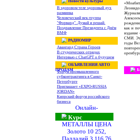
Новости культуры
«Моаби
В здоровом теле здоровый дух
Леонидо
разминка
Журнали
Человеческий век группа
Алексее
"Форвард". Думай и решай.
рождения
Поздравление Президента с Днём
как и п
ВМФ
издание 
СМИ. Эт
РАДИОМИР
годы Вел
Авангард Страна Героев
повторен
В студенческих отрядах
оренбурж
Интервью с ChatGPT о будущем
ОБЪЯВЛЕНИЯ АВТО
ПРОДАМ
Б
Форум промышленного
субконтрактинга в Санкт-
Петербурге
Приглашает «EXPO-RUSSIA
JORDAN»
Кипрский форум российского
бизнеса
Онлайн-
Курс
МЕТАЛЛЫ ЦЕНА
Золото 10 252,
Палладий 3 116,76