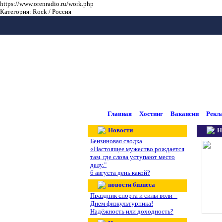
https://www.orenradio.ru/work.php
Категория: Rock / Россия
Главная
Хостинг
Вакансии
Рекл
Новости
Н
Бензиновая сводка
«Настоящее мужество рождается
там, где слова уступают место
делу."
6 августа день какой?
новости бизнеса
Праздник спорта и силы воли –
Днем физкультурника!
Надёжность или доходность?