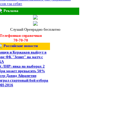
сов «за себя»
Реклама
Слушай Оренрадио бесплатно
Телефонная справочная
70-70-70
Российские новости
анцев и Кержаков выйдут в
ове ФК "Зенит" на матч с
КА
 ЛНР: явка на выборах 2
бря может превысить 50%
сер Давид Айрапетян
играл стартовый бой отбора
ОИ-2016