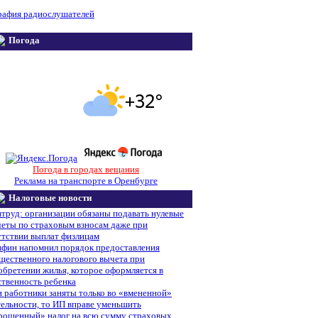
рафия радиослушателей
Погода
Погода в городах вещания
Реклама на транспорте в Оренбурге
Налоговые новости
труд: организации обязаны подавать нулевые
четы по страховым взносам даже при
утствии выплат физлицам
фин напомнил порядок предоставления
щественного налогового вычета при
обретении жилья, которое оформляется в
ственность ребенка
и работники заняты только во «вмененной»
тельности, то ИП вправе уменьшить
рощенный» налог на всю сумму страховых