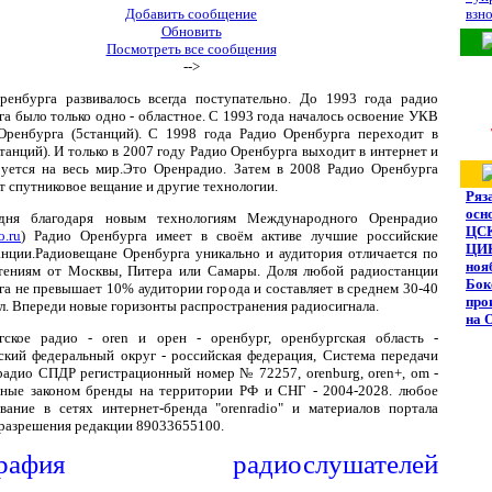
Добавить сообщение
взно
Обновить
Посмотреть все сообщения
-->
ренбурга развивалось всегда поступательно. До 1993 года радио
а было только одно - областное. С 1993 года началось освоение УКВ
.Оренбурга (5станций). С 1998 года Радио Оренбурга переходит в
анций). И только в 2007 году Радио Оренбурга выходит в интернет и
руется на весь мир.Это Оренрадио. Затем в 2008 Радио Оренбурга
т спутниковое вещание и другие технологии.
Ряз
осн
дня благодаря новым технологиям Международного Оренрадио
ЦС
o.ru
) Радио Оренбурга имеет в своём активе лучшие российские
ЦИК
анции.Радиовещане Оренбурга уникально и аудитория отличается по
ноя
тениям от Москвы, Питера или Самары. Доля любой радиостанции
Бок
а не превышает 10% аудитории города и составляет в среднем 30-40
про
л. Впереди новые горизонты распространения радиосигнала.
на 
гское радио - oren и орен - оренбург, оренбургская область -
ский федеральный округ - российская федерация, Система передачи
радио СПДР регистрационный номер № 72257, orenburg, oren+, om -
ные законом бренды на территории РФ и СНГ - 2004-2028. любое
ование в сетях интернет-бренда "orenradio" и материалов портала
 разрешения редакции 89033655100.
ография радиослушателей