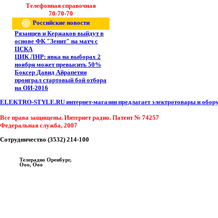
Телефонная справочная
70-70-70
Российские новости
Рязанцев и Кержаков выйдут в
основе ФК "Зенит" на матч с
ЦСКА
ЦИК ЛНР: явка на выборах 2
ноября может превысить 50%
Боксер Давид Айрапетян
проиграл стартовый бой отбора
на ОИ-2016
ELEKTRO-STYLE.RU интернет-магазин предлагает электротовары и оборуд
Все права защищены. Интернет радио. Патент № 74257
Федеральная служба, 2007
Сотрудничество (3532) 214-100
Телерадио Оренбург,
Ооо, Ооо