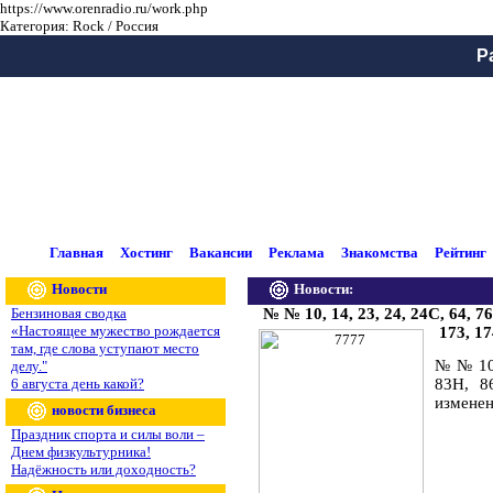
https://www.orenradio.ru/work.php
Категория: Rock / Россия
Р
Главная
Хостинг
Вакансии
Реклама
Знакомства
Рейтинг
Новости
Новости:
Бензиновая сводка
№ № 10, 14, 23, 24, 24С, 64, 76
«Настоящее мужество рождается
173, 1
там, где слова уступают место
№ № 10,
делу."
6 августа день какой?
83Н, 8
изменен
новости бизнеса
Праздник спорта и силы воли –
Днем физкультурника!
Надёжность или доходность?