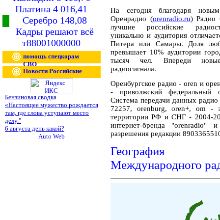
Платина 4 016,41
На сегодня благодаря новым
Серебро 148,08
Оренрадио (
orenradio.ru
) Радио
лучшие российские радиост
Кадры решают всё
уникально и аудитория отличае
т88001000000
Питера или Самары. Доля люб
превышает 10% аудитории город
помощь спецкорам
тысяч чел. Впереди новые
СВО
радиосигнала.
Новости Российские
Оренбургское радио - oren и орен
- приволжский федеральный о
Бензиновая сводка
Система передачи данных ради
«Настоящее мужество рождается
72257, orenburg, oren+, om -
там, где слова уступают место
территории РФ и СНГ - 2004-20
делу."
интернет-бренда "orenradio" 
6 августа день какой?
разрешения редакции 890336551
География ра
Международного ра