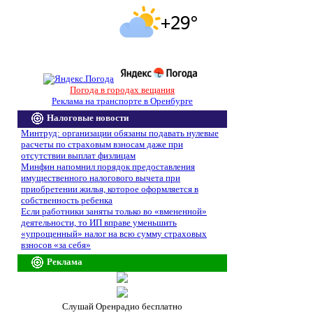
Погода в городах вещания
Реклама на транспорте в Оренбурге
Налоговые новости
Минтруд: организации обязаны подавать нулевые
расчеты по страховым взносам даже при
отсутствии выплат физлицам
Минфин напомнил порядок предоставления
имущественного налогового вычета при
приобретении жилья, которое оформляется в
собственность ребенка
Если работники заняты только во «вмененной»
деятельности, то ИП вправе уменьшить
«упрощенный» налог на всю сумму страховых
взносов «за себя»
Реклама
Слушай Оренрадио бесплатно