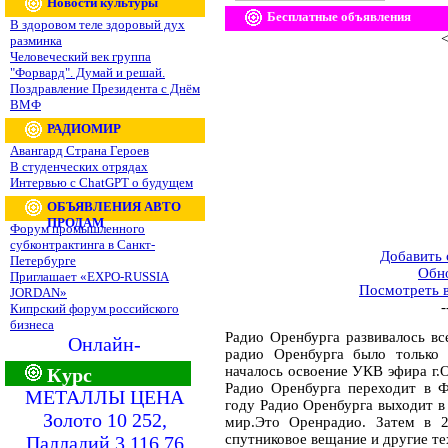
Новости культуры
Бесплатные объявления
В здоровом теле здоровый дух
<
разминка
Человеческий век группа
"Форвард". Думай и решай.
Поздравление Президента с Днём
ВМФ
РАДИОМИР
Авангард Страна Героев
В студенческих отрядах
Интервью с ChatGPT о будущем
ОБЪЯВЛЕНИЯ АВТО
ПРОДАМ
Форум промышленного
субконтрактинга в Санкт-
Добавить
Петербурге
Обн
Приглашает «EXPO-RUSSIA
Посмотреть 
JORDAN»
-
Кипрский форум российского
бизнеса
Радио Оренбурга развивалось вс
Онлайн-
радио Оренбурга было только 
началось освоение УКВ эфира г.О
Курс
Радио Оренбурга переходит в Ф
МЕТАЛЛЫ ЦЕНА
году Радио Оренбурга выходит в 
Золото 10 252,
мир.Это Оренрадио. Затем в 2
спутниковое вещание и другие те
Палладий 3 116,76